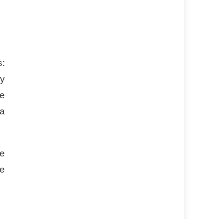
s:
 y
de
ra
e
de