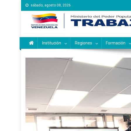
Saltar
sábado, agosto 08, 2026
al
contenido
Instituto Nacional de Ca
Inces
Institución
Regiones
Formación