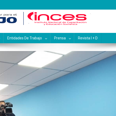
pacitación y Educación Socialis
Entidades De Trabajo
Prensa
Revista I + D