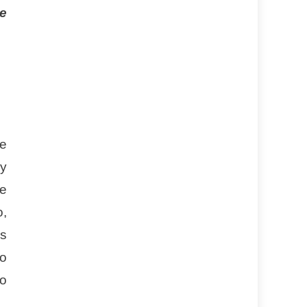
e
de
 y
de
o,
es
mo
co