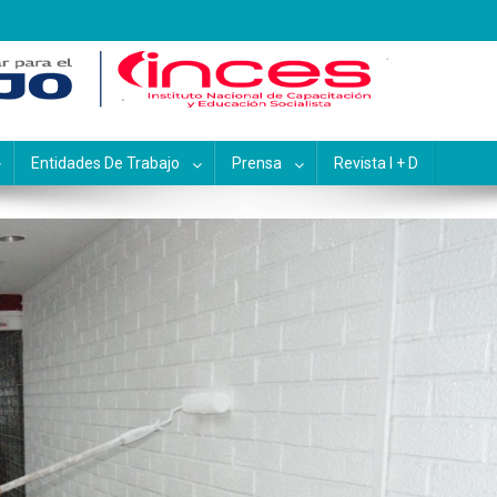
pacitación y Educación Socialis
Entidades De Trabajo
Prensa
Revista I + D