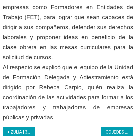
empresas como Formadores en Entidades de
Trabajo (FET), para lograr que sean capaces de
dirigir a sus compañeros, defender sus derechos
laborales y proponer ideas en beneficio de la
clase obrera en las mesas curriculares para la
solicitud de cursos.
Al respecto se explicó que el equipo de la Unidad
de Formación Delegada y Adiestramiento está
dirigido por Rebeca Carpio, quién realiza la
coordinación de las actividades para formar a los
trabajadores y trabajadoras de empresas
públicas y privadas.
Navegación
ZULIA | 369 estudiantes atiende el Inces a través del CFS Ciudad Paraute en tres municipios de la COL
COJEDES | Inces arrancó con 50 participantes en el plan Formador de Formadores