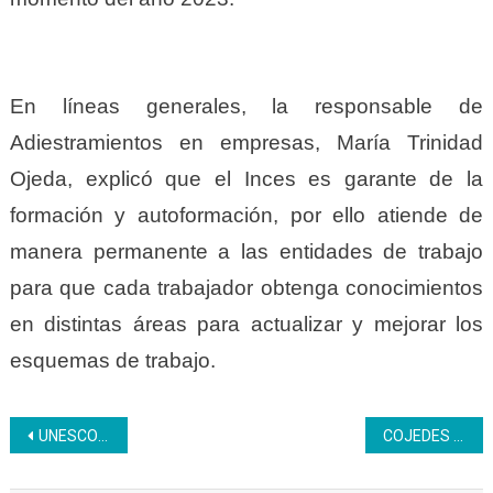
En líneas generales, la responsable de
Adiestramientos en empresas, María Trinidad
Ojeda, explicó que el Inces es garante de la
formación y autoformación, por ello atiende de
manera permanente a las entidades de trabajo
para que cada trabajador obtenga conocimientos
en distintas áreas para actualizar y mejorar los
esquemas de trabajo.
Navegación
UNESCO ratifica su compromiso con el Inces
COJEDES | Unidad Curricular Legislación Educativa se imparte en el Plan de Formación de Facilitadores
de