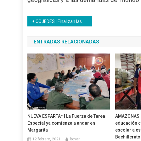
Navegación
COJEDES | Finalizan las unidades curriculares Estrategias y Medios de Enseñanza e Introducción a la Pedagogía
de
ENTRADAS RELACIONADAS
entradas
NUEVA ESPARTA* | La Fuerza de Tarea
AMAZONAS | 
Especial ya comienza a andar en
educación c
Margarita
escolar a e
Bachillerato
12 febrero, 2021
ltovar