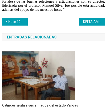
fortaleza de las buenas relaciones y articulaciones con su director,
liderizada por el profesor Manuel Silva, fue posible esta actividad,
además del apoyo de los maestros Inces ”.
Navegación
Hace 198 años el Libertador Simón Bolívar escribió “Mi delirio sobre el Chimborazo”
DELTA AMACURO| ¿Cómo emprender? El Inces delta amacuro te brinda la opción de formarte en el área textil
de
ENTRADAS RELACIONADAS
entradas
Catinces visita a sus afiliados del estado Vargas