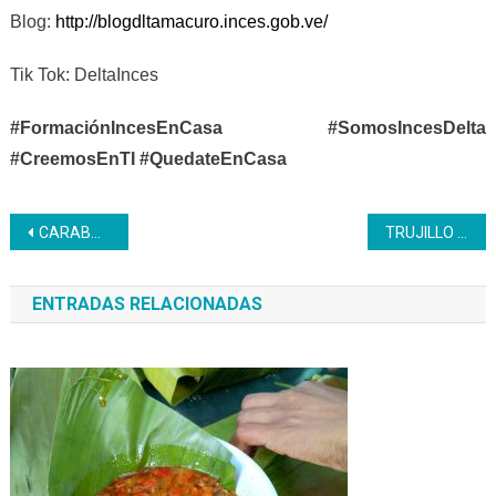
Blog:
http://blogdltamacuro.inces.gob.ve/
Tik Tok: DeltaInces
#FormaciónIncesEnCasa #SomosIncesDelta
#CreemosEnTI #QuedateEnCasa
Navegación
CARABOBO | El Inces y la Unidad Educativa Hipólito Cisneros recuperan espacios educativos
TRUJILLO | La formación Serigrafía registra participantes de estados foráneos
de
ENTRADAS RELACIONADAS
entradas