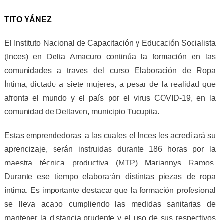
TITO YÁNEZ
El Instituto Nacional de Capacitación y Educación Socialista
(Inces) en Delta Amacuro continúa la formación en las
comunidades a través del
c
urso Elaboración de Ropa
Íntima,
dictado
a
siete
mujeres, a pesar de la realidad que
afronta el mundo y el país por el virus COVID-19, en la
comunidad de Deltaven,
m
unicipio Tucupita.
Estas emprendedoras, a las cuales el Inces les acreditará su
aprendizaje, serán instruidas durante 186 horas por la
maestr
a
técnic
a
productiv
a
(MTP) Mariannys Ramos.
Durante ese tiempo elaborar
á
n distintas piezas de ropa
íntima. Es importante destacar que la formación profesional
se lleva acabo cumpliendo las medidas sanitarias de
mantener la distancia prudente y el uso de sus respectivos