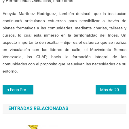
y Herramientas Ofimáticas, entre otros.
Eneyda Martínez Rodríguez, también destacó, que la institución
continuará articulando esfuerzos para sensibilizar a través de
planes formativos a las comunidades, mediante charlas, talleres y
cursos, lo cual está inmerso en la territorialidad del Inces. Un
aspecto importante de resaltar – dijo- es el esfuerzo que se realiza
en vinculación con los líderes de calle, el Movimiento Somos
Venezuela, los CLAP, hacia la formación integral de las
comunidades con el propósito que resuelvan las necesidades de su
entorno.
Navegación
Feria Productiva enaltece labor de maestros y promotores técnicos productivos
Más de 200 participantes recibirán cursos intensivos en el CFSP Comercio Maracay
de
ENTRADAS RELACIONADAS
entradas