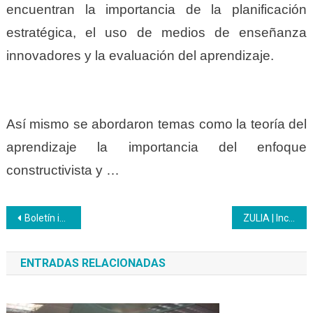
encuentran la importancia de la planificación
estratégica, el uso de medios de enseñanza
innovadores y la evaluación del aprendizaje.
Así mismo se abordaron temas como la teoría del
aprendizaje la importancia del enfoque
constructivista y …
Navegación
Boletín informativo de avances en la cooperación entre la República Bolivariana de Venezuela y la UNESCO
ZULIA | Inces y la alcaldía Jesús Enrique Lossada acuerdan ruta de formación juvenil
de
ENTRADAS RELACIONADAS
entradas