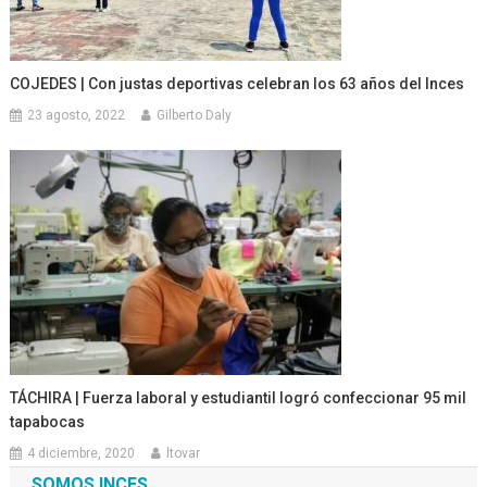
COJEDES | Con justas deportivas celebran los 63 años del Inces
23 agosto, 2022
Gilberto Daly
TÁCHIRA | Fuerza laboral y estudiantil logró confeccionar 95 mil
tapabocas
4 diciembre, 2020
ltovar
SOMOS INCES