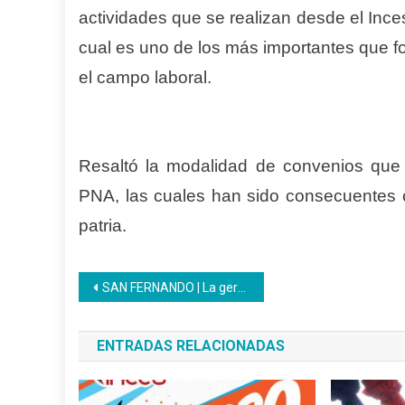
actividades que se realizan desde el Ince
cual es uno de los más importantes que fo
el campo laboral.
Resaltó la modalidad de convenios que
PNA, las cuales han sido consecuentes co
patria.
Navegación
SAN FERNANDO | La gerencia regional Inces Apure se encuentra desplegada en el municipio Achaguas
de
ENTRADAS RELACIONADAS
entradas