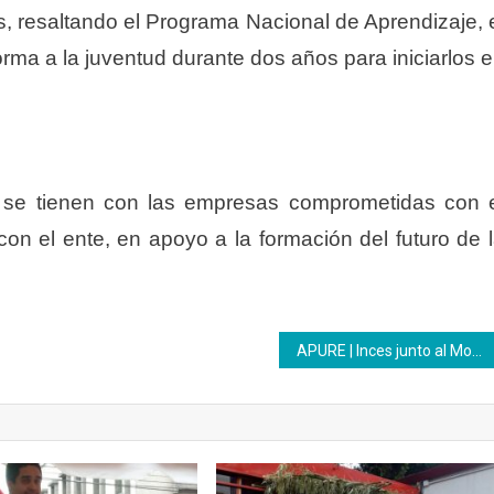
s, resaltando el Programa Nacional de Aprendizaje, 
rma a la juventud durante dos años para iniciarlos 
 se tienen con las empresas comprometidas con 
n el ente, en apoyo a la formación del futuro de 
APURE | Inces junto al Movimiento Somos Venezuela abordó la Base de Misiones Simón Rodríguez II