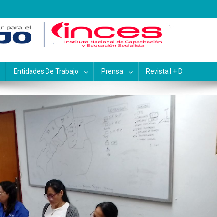
pacitación y Educación Socialis
Entidades De Trabajo
Prensa
Revista I + D