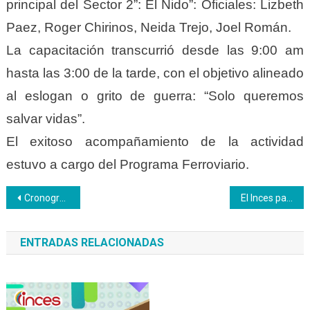
principal del Sector 2”: El Nido”: Oficiales: Lizbeth
Paez, Roger Chirinos, Neida Trejo, Joel Román.
La capacitación transcurrió desde las 9:00 am
hasta las 3:00 de la tarde, con el objetivo alineado
al eslogan o grito de guerra: “Solo queremos
salvar vidas”.
El exitoso acompañamiento de la actividad
estuvo a cargo del Programa Ferroviario.
Navegación
Cronograma Escuela de Emprendedores
El Inces participó en la Feria de Emprendedores
de
ENTRADAS RELACIONADAS
entradas