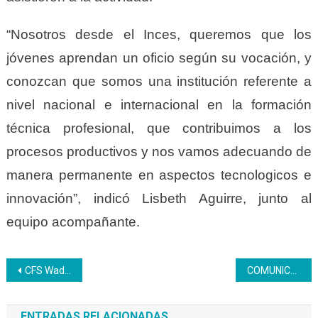
“Nosotros desde el Inces, queremos que los
jóvenes aprendan un oficio según su vocación, y
conozcan que somos una institución referente a
nivel nacional e internacional en la formación
técnica profesional, que contribuimos a los
procesos productivos y nos vamos adecuando de
manera permanente en aspectos tecnologicos e
innovación”, indicó Lisbeth Aguirre, junto al
equipo acompañante.
Navegación
CFS Wadäka organiza talleres gastronómicos para participantes Inces y público en general
COMUNICADO DE ANJI
de
ENTRADAS RELACIONADAS