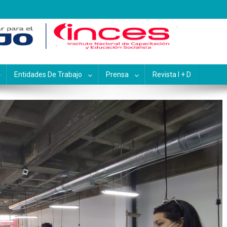
pacitación y Educación Socialis
Entidades De Trabajo
Prensa
Revista I + D