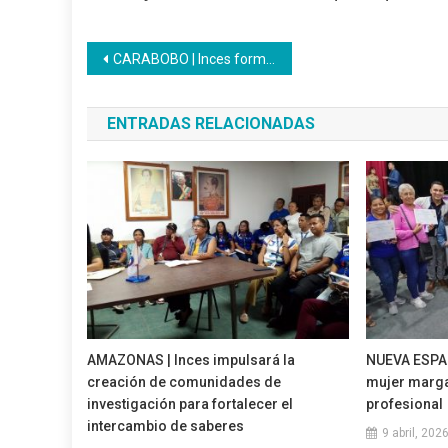
Navegación
CARABOBO | Inces forma a 70 mujeres emprendedoras del Proyecto Carabobo Sostenible
de
ENTRADAS RELACIONADAS
entradas
AMAZONAS | Inces impulsará la
NUEVA ESPAR
creación de comunidades de
mujer marga
investigación para fortalecer el
profesional
intercambio de saberes‎
9 abril, 202