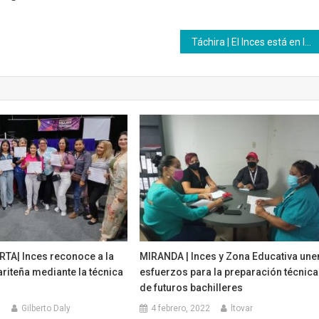
Táchira | El Inces está en lucha por brindar apoyo a lo profundo de las comunidades
TA| Inces reconoce a la
MIRANDA | Inces y Zona Educativa une
riteña mediante la técnica
esfuerzos para la preparación técnica
de futuros bachilleres
6
Gilberto Daly
4 febrero, 2022
ltovar