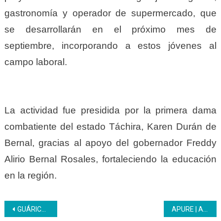
gastronomía y operador de supermercado, que
se desarrollarán en el próximo mes de
septiembre, incorporando a estos jóvenes al
campo laboral.
La actividad fue presidida por la primera dama
combatiente del estado Táchira, Karen Durán de
Bernal, gracias al apoyo del gobernador Freddy
Alirio Bernal Rosales, fortaleciendo la educación
en la región.
Navegación
GUÁRICO | Inces y Comunas en alianza formativa
APURE | Aprendices del área de Secretariado se mantienen cumpliendo la fase práctica del PNA