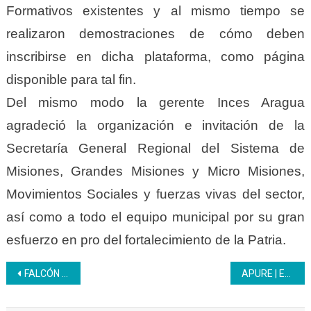
Formativos existentes y al mismo tiempo se
realizaron demostraciones de cómo deben
inscribirse en dicha plataforma, como página
disponible para tal fin.
Del mismo modo la gerente Inces Aragua
agradeció la organización e invitación de la
Secretaría General Regional del Sistema de
Misiones, Grandes Misiones y Micro Misiones,
Movimientos Sociales y fuerzas vivas del sector,
así como a todo el equipo municipal por su gran
esfuerzo en pro del fortalecimiento de la Patria.
Navegación
FALCÓN | Inces actualiza acuerdos de formación con el CEF Pdvsa
APURE | En alianza con el Ministerio de las Comunas y Movimientos Sociales se atendió a la comuna Luchadores del Sur
de