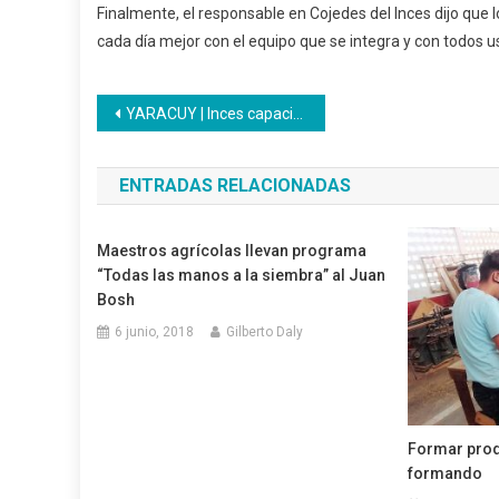
Finalmente, el responsable en Cojedes del Inces dijo que l
cada día mejor con el equipo que se integra y con todos 
Navegación
YARACUY | Inces capacita a personas con discapacidad en el área panadería y repostería
de
ENTRADAS RELACIONADAS
entradas
Maestros agrícolas llevan programa
“Todas las manos a la siembra” al Juan
Bosh
6 junio, 2018
Gilberto Daly
Formar prod
formando