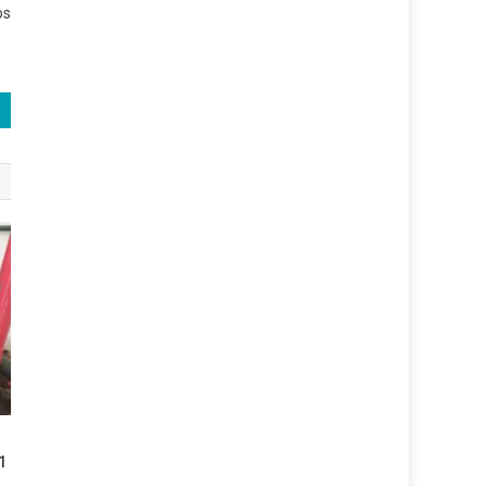
os
21