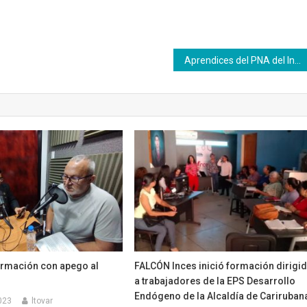
Aprendices del PNA del Inces culminan fase teórica
ormación con apego al
FALCÓN Inces inició formación dirigi
a trabajadores de la EPS Desarrollo
Endógeno de la Alcaldía de Cariruba
023
ltovar