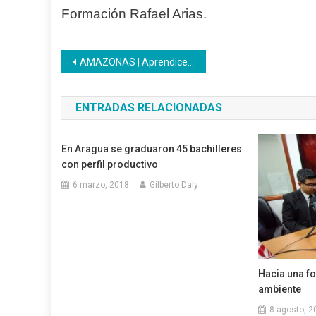
Formación Rafael Arias.
Navegación
AMAZONAS | Aprendices Inces se forman en Legislación Laboral
de
ENTRADAS RELACIONADAS
entradas
En Aragua se graduaron 45 bachilleres
con perfil productivo
6 marzo, 2018
Gilberto Daly
Hacia una f
ambiente
8 agosto, 2