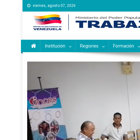
Saltar
viernes, agosto 07, 2026
al
contenido
Instituto Nacional de Ca
Inces
Institución
Regiones
Formación