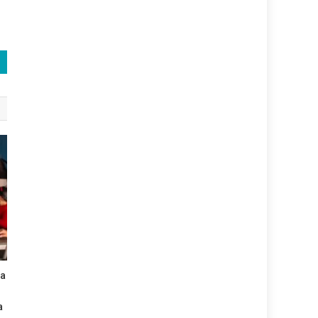
da
na