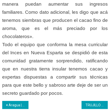
manera puedan aumentar sus ingresos
familiares. Como dato adicional, les digo que acá
tenemos siembras que producen el cacao fino de
aroma, que es el más preciado por los
chocolateros».
Todo el equipo que conforma la mesa curricular
del Inces en Nueva Esparta se despidió de esta
comunidad gratamente sorprendido, ratificando
que en nuestra tierra insular tenemos cacao y
expertas dispuestas a compartir sus técnicas
para que este bello y sabroso arte deje de ser un
secreto guardado por pocos.
Navegación
Aragua | Agosto inició colmado de actividades en orgullosos de contar con #64AñosEnseñandoLaTécnica
TRUJILLO | Inces Atendió a más 13 mil Participantes en el primer semestre del 2023