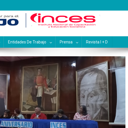
pacitación y Educación Socialis
Entidades De Trabajo
Prensa
Revista I + D