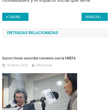
modalidades y el impacto social que tiene.
Navegación
CARABOBO | Activos y jubilados recibieron medicamentos
ARAGUA | 111 niños disfrutaron durante plan vacacional Inces Aragua 2023
de
ENTRADAS RELACIONADAS
entradas
Sucre | Inces suscribe convenio con la UNEFA
15 febrero, 2020
Gilberto Daly