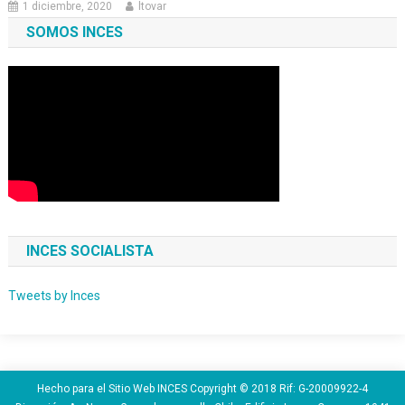
1 diciembre, 2020
ltovar
SOMOS INCES
INCES SOCIALISTA
Tweets by Inces
Hecho para el Sitio Web INCES Copyright © 2018 Rif: G-20009922-4