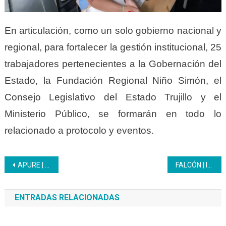
En articulación, como un solo gobierno nacional y
regional, para fortalecer la gestión institucional, 25
trabajadores pertenecientes a la Gobernación del
Estado, la Fundación Regional Niño Simón, el
Consejo Legislativo del Estado Trujillo y el
Ministerio Público, se formarán en todo lo
relacionado a protocolo y eventos.
Navegación
APURE | El Inces sostuvo una reunión con la Asociación de Jubilados
FALCÓN | Inces y Comunidad Penitenciaria trazan estrategias educativas dirigidas a los privados de libertad
de
ENTRADAS RELACIONADAS
entradas