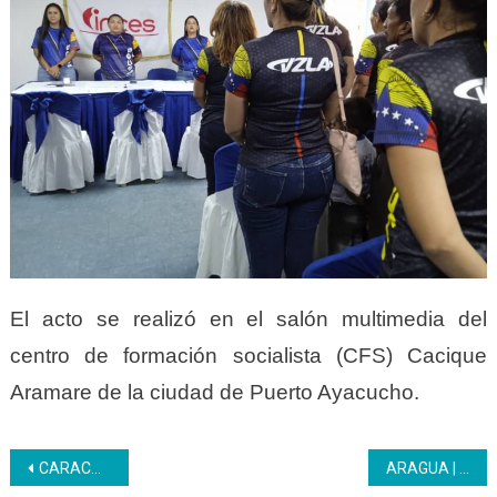
El acto se realizó en el salón multimedia del
centro de formación socialista (CFS) Cacique
Aramare de la ciudad de Puerto Ayacucho.
Navegación
CARACAS | Ámbito comunas dice presente en el Ministerio del Poder Popular para las Comunas y Movimientos Sociales
ARAGUA | El Inces se activó con una Jornada del Plan en Amor y Acción