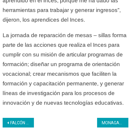
aprendido en el Inces, porque me ha dado las
herramientas para trabajar y generar ingresos”,
dijeron, los aprendices del Inces.
La jornada de reparación de mesas – sillas forma
parte de las acciones que realiza el Inces para
cumplir con su misión de articular programas de
formación; diseñar un programa de orientación
vocacional; crear mecanismos que faciliten la
formación y capacitación permanente, y generar
líneas de investigación para los procesos de
innovación y de nuevas tecnologías educativas.
Navegación
FALCÓN | Inces estuvo presente en el Foro “Turismo e Inversiones Verdes»
MONAGAS | Inces forma guías turísticos con aval del Ministerio de Turismo