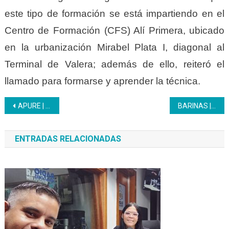
este tipo de formación se está impartiendo en el
Centro de Formación (CFS) Alí Primera, ubicado
en la urbanización Mirabel Plata I, diagonal al
Terminal de Valera; además de ello, reiteró el
llamado para formarse y aprender la técnica.
Navegación
APURE | Avanza el Plan de Atención Formativa Comunal del Inces
BARINAS | Inces inicia sus actividades académicas correspondientes al año escolar 2023 – 2024
de
ENTRADAS RELACIONADAS
entradas