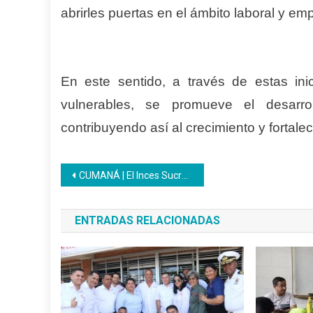
abrirles puertas en el ámbito laboral y em
En este sentido, a través de estas ini
vulnerables, se promueve el desarrol
contribuyendo así al crecimiento y fortal
Navegación
CUMANÁ | El Inces Sucre realizó acto de entrega de cargo y recibió al nuevo gerente regional
de
ENTRADAS RELACIONADAS
entradas