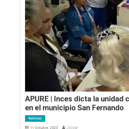
APURE | Inces dicta la unidad 
en el municipio San Fernando
Noticias
Ltovar
11 Octubre, 2023