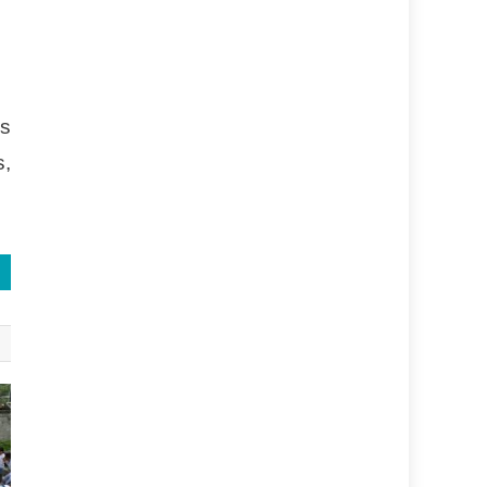
es
s,