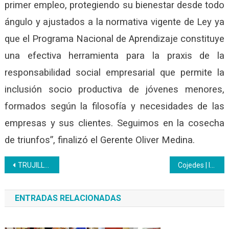
primer empleo, protegiendo su bienestar desde todo
ángulo y ajustados a la normativa vigente de Ley ya
que el Programa Nacional de Aprendizaje constituye
una efectiva herramienta para la praxis de la
responsabilidad social empresarial que permite la
inclusión socio productiva de jóvenes menores,
formados según la filosofía y necesidades de las
empresas y sus clientes. Seguimos en la cosecha
de triunfos”, finalizó el Gerente Oliver Medina.
Navegación
TRUJILLO | Administración del efectivo atrae interés de la comunidad
Cojedes | Inces entregó Kits de útiles escolares a trabajadores activos y medicamentos al personal jubilado
de
ENTRADAS RELACIONADAS
entradas