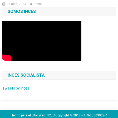
28 abril, 2024
ltovar
SOMOS INCES
INCES SOCIALISTA
Tweets by Inces
Hecho para el Sitio Web INCES Copyright © 2018 Rif: G-20009922-4