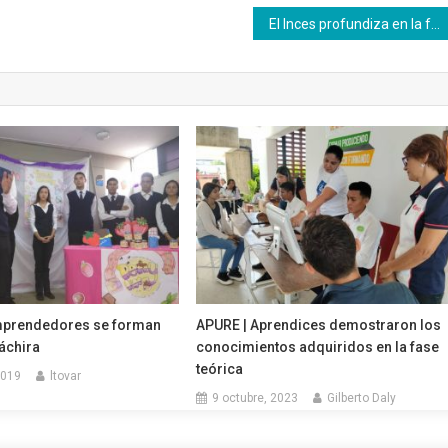
El Inces profundiza en la formación dual en Alemania para su aplicación en Venezuela
mprendedores se forman
APURE | Aprendices demostraron los
Táchira
conocimientos adquiridos en la fase
teórica
2019
ltovar
9 octubre, 2023
Gilberto Daly