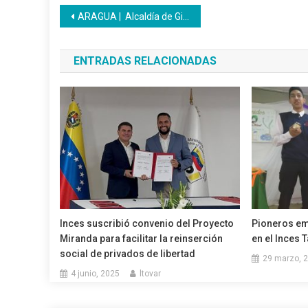
Navegación
ARAGUA | Alcaldía de Girardot y Ubch donaron bombillos para el CFS Inces Bermúdez
de
ENTRADAS RELACIONADAS
entradas
Inces suscribió convenio del Proyecto
Pioneros e
Miranda para facilitar la reinserción
en el Inces 
social de privados de libertad
29 marzo, 
4 junio, 2025
ltovar