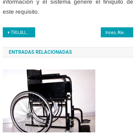
información y el sistema genere el finiquito de
este requisito.
Navegación
TRUJILLO | El Inces se activa para recibir la Navidad
Inces, Alemania y la Formación Técnica
de
ENTRADAS RELACIONADAS
entradas