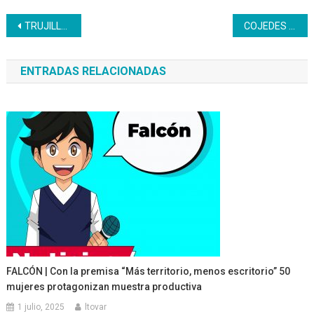
Navegación
TRUJILLO | La unidad curricular Zapatería llega a su fin
COJEDES |IRIS VARELA: La verdad histórica está del lado de Venezuela
de
ENTRADAS RELACIONADAS
entradas
FALCÓN | Con la premisa “Más territorio, menos escritorio” 50
mujeres protagonizan muestra productiva
1 julio, 2025
ltovar