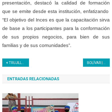
presentación, destacó la calidad de formación
que se emite desde esta institución, enfatizando
“El objetivo del Inces es que la capacitación sirva
de base a los participantes para la conformación
de sus propios negocios, para bien de sus
familias y de sus comunidades”.
Navegación
TRUJILLO | Cierre de la formación de panadería en el ámbito comuna
BOLÍVAR | Inces impulsa el Congresillo Popular sobre el Esequibo desde las distintas miradas
de
ENTRADAS RELACIONADAS
entradas