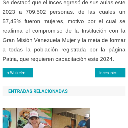
Se destacó que el Inces egresó de sus aulas este
2023 a 709.502 personas, de las cuales un
57,45% fueron mujeres, motivo por el cual se
reafirma el compromiso de la Institución con la
Gran Misión Venezuela Mujer y la meta de formar
a todas la población registrada por la página
Patria, que requieren capacitación este 2024.
Navegación
Wuikelman Angel: «Queremos escuchar las voces del sector privado
Inces inicia estudio sobre requerimientos de formación en empresas públicas y privadas
de
ENTRADAS RELACIONADAS
entradas