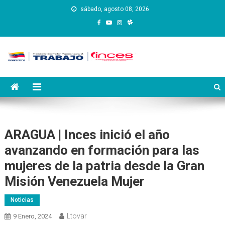
Saltar
sábado, agosto 08, 2026
al
contenido
Instituto Nacional de
Inces
Capacitación y Educación
Socialista
ARAGUA | Inces inició el año
avanzando en formación para las
mujeres de la patria desde la Gran
Misión Venezuela Mujer
Noticias
Ltovar
9 Enero, 2024