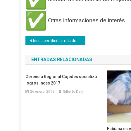
Otras informaciones de interés
Navegación
Inces certificó a más de 300 mujeres en el Motor Turismo
de
ENTRADAS RELACIONADAS
entradas
Gerencia Regional Cojedes socializó
logros Inces 2017
26 enero, 2018
Gilberto Daly
Fabiana es e