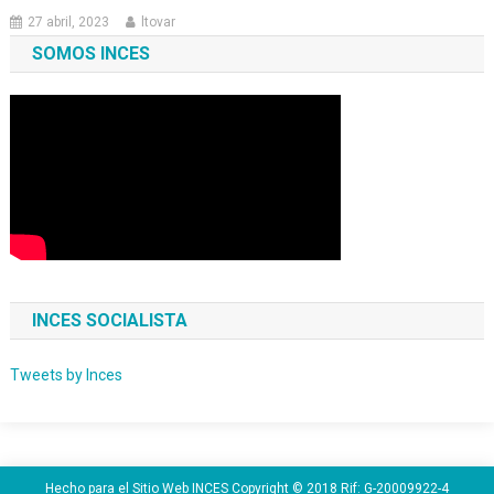
27 abril, 2023
ltovar
SOMOS INCES
INCES SOCIALISTA
Tweets by Inces
Hecho para el Sitio Web INCES Copyright © 2018 Rif: G-20009922-4