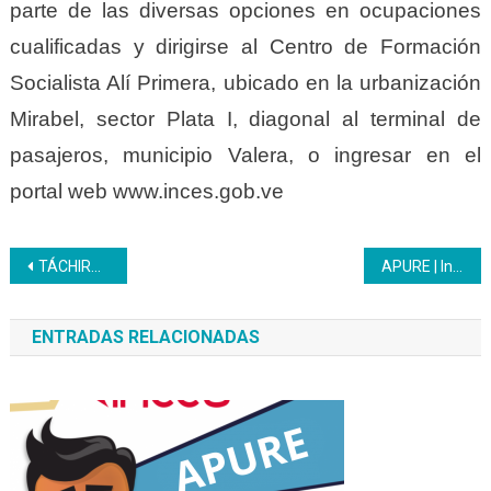
parte de las diversas opciones en ocupaciones
cualificadas y dirigirse al Centro de Formación
Socialista Alí Primera, ubicado en la urbanización
Mirabel, sector Plata I, diagonal al terminal de
pasajeros, municipio Valera, o ingresar en el
portal web www.inces.gob.ve
Navegación
TÁCHIRA | Inces supervisó el taller de educación laboral en San Cristóbal para impulsar la inclusión y formación técnica profesional
APURE | Ince continúa abriendo formaciones
de
ENTRADAS RELACIONADAS
entradas