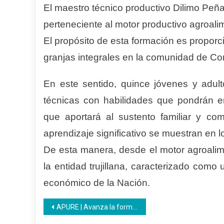
El maestro técnico productivo Dilimo Peña 
perteneciente al motor productivo agroali
El propósito de esta formación es proporc
granjas integrales en la comunidad de Co
En este sentido, quince jóvenes y adult
técnicas con habilidades que pondrán e
que aportará al sustento familiar y co
aprendizaje significativo se muestran en 
De esta manera, desde el motor agroalime
la entidad trujillana, caracterizado como
económico de la Nación.
Navegación
APURE | Avanza la formación Panadería Artesanal en la parroquia San Juan de Payara