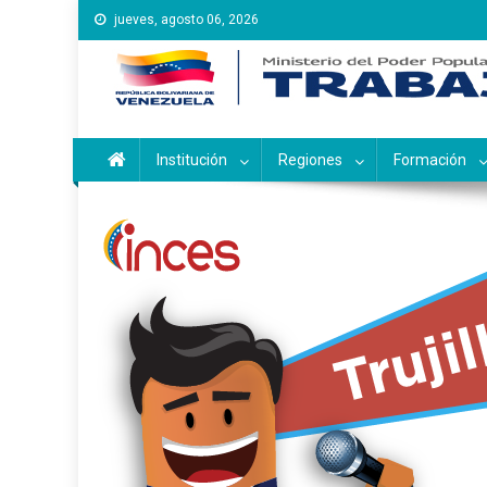
Saltar
jueves, agosto 06, 2026
al
contenido
Instituto Nacional de Ca
Inces
Institución
Regiones
Formación