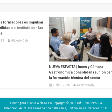
s formadores es impulsar
ilidad del instituto con las
es
023
Gilberto Daly
NUEVA ESPARTA | Inces y Cámara
Gastronómica consolidan reunión pa
la formación técnica del sector
7 abril, 2026
Gilberto Daly
Hecho para el Sitio Web INCES Copyright © 2018 Rif: G-20009922-4
Dirección: Av. Nueva Granada con calle Chile, Edificio Inces. Caracas. 1041