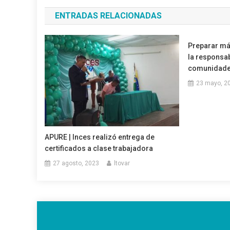
de
ENTRADAS RELACIONADAS
entradas
Preparar má
la responsab
comunidad
23 mayo, 2
APURE | Inces realizó entrega de
certificados a clase trabajadora
27 agosto, 2023
ltovar