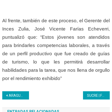
Al frente, también de este proceso, el Gerente del
Inces Zulia, José Vicente Farías Echeverri,
puntualizó que: “Estos jóvenes son atendidos
para brindarles competencias laborales, a través
de un perfil productivo que fue creado de guías
de turismo, lo que les permitirá desarrollar
habilidades para la tarea, que nos llena de orgullo
por el rendimiento exhibido”
Navegación
ARAGUA | Inces estableció alianza con la presidencia de la Comisión Permanente de Agricultura, Alimentación y Políticas Agrícolas del municipio José Félix Ribas
SUCRE | Formación Higiene y Manipulación de Alimentos se dicta como respuesta a la Gran Misión Venezuela Mujer
de
ENTRADAS RELACIONADAS