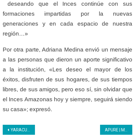
deseando que el Inces continúe con sus
formaciones impartidas por la nuevas
generaciones y en cada espacio de nuestra
región…»
Por otra parte, Adriana Medina envió un mensaje
a las personas que dieron un aporte significativo
a la institución, «Les deseo el mayor de los
éxitos, disfruten de sus hogares, de sus tiempos
libres, de sus amigos, pero eso sí, sin olvidar que
el Inces Amazonas hoy y siempre, seguirá siendo
su casa»; expresó.
Navegación
YARACUY | Inces capacita al personal del Circuito Judicial Penal de Yaracuy
APURE | Mujeres del punto y círculo del Centro de Formación Socialista Industral Apure se forman en Patronaje de Prendas de Vestir