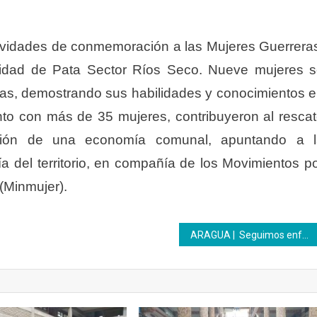
ividades de conmemoración a las Mujeres Guerrera
dad de Pata Sector Ríos Seco. Nueve mujeres 
ias, demostrando sus habilidades y conocimientos 
nto con más de 35 mujeres, contribuyeron al resca
cción de una economía comunal, apuntando a l
 del territorio, en compañía de los Movimientos p
 (Minmujer).
ARAGUA | Seguimos enfocados en el impulso de la Formación Técnica Profesional.