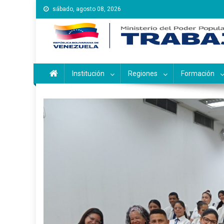
Saltar
sábado, agosto 08, 2026
al
contenido
Instituto Nacional de Ca
Inces
Institución
Regiones
Formación