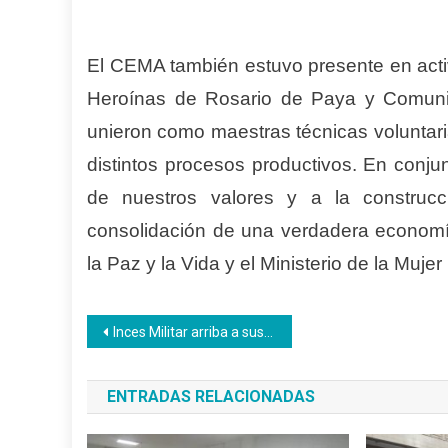
El CEMA también estuvo presente en act
Heroínas de Rosario de Paya y Comuni
unieron como maestras técnicas voluntar
distintos procesos productivos. En conju
de nuestros valores y a la constru
consolidación de una verdadera economía
la Paz y la Vida y el Ministerio de la Mujer
Navegación
Inces Militar arriba a sus 47 aniversario
de
ENTRADAS RELACIONADAS
entradas