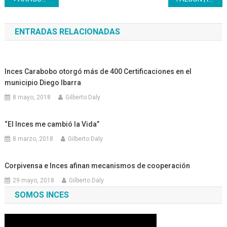
de
ENTRADAS RELACIONADAS
entradas
Inces Carabobo otorgó más de 400 Certificaciones en el
municipio Diego Ibarra
8 mayo, 2018
Gilberto Daly
“El Inces me cambió la Vida”
8 marzo, 2018
Gilberto Daly
Corpivensa e Inces afinan mecanismos de cooperación
29 mayo, 2018
Gilberto Daly
SOMOS INCES