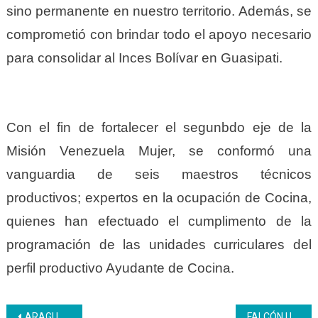
sino permanente en nuestro territorio. Además, se
comprometió con brindar todo el apoyo necesario
para consolidar al Inces Bolívar en Guasipati.
Con el fin de fortalecer el segunbdo eje de la
Misión Venezuela Mujer, se conformó una
vanguardia de seis maestros técnicos
productivos; expertos en la ocupación de Cocina,
quienes han efectuado el cumplimento de la
programación de las unidades curriculares del
perfil productivo Ayudante de Cocina.
Navegación
ARAGUA | En el CFS El Limón se desarrolló la unidad curricular Diseño y Evaluación de Programas Recreativos
FALCÓN | Inces realizó taller sobre las competencias socioemocionales para formadores