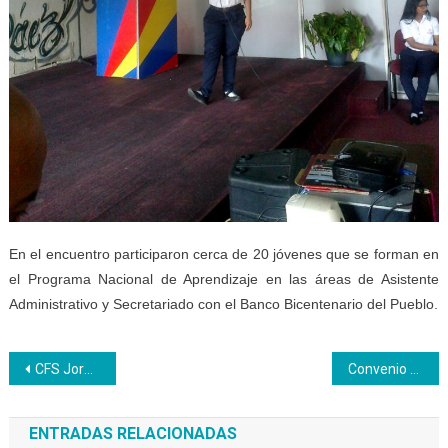
En el encuentro participaron cerca de 20 jóvenes que se forman en
el Programa Nacional de Aprendizaje en las áreas de Asistente
Administrativo y Secretariado con el Banco Bicentenario del Pueblo.
Navegación
CFS Jorge Rodríguez cerró curso de panadería y pastelería con exhibición y degustación
Convenio formativo interinstitucional alcaldía municipal de Vargas – Inces enfoca proceso de producción
de
ENTRADAS RELACIONADAS