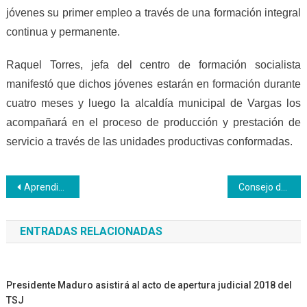
jóvenes su primer empleo a través de una formación integral
continua y permanente.
Raquel Torres, jefa del centro de formación socialista
manifestó que dichos jóvenes estarán en formación durante
cuatro meses y luego la alcaldía municipal de Vargas los
acompañará en el proceso de producción y prestación de
servicio a través de las unidades productivas conformadas.
Navegación
Aprendices del Inces sostuvieron un encuentro para debatir sobre el Petro
Consejo de Trabajadores Productivos se formarán con Inces en área técnicas y administrativas
de
ENTRADAS RELACIONADAS
entradas
Presidente Maduro asistirá al acto de apertura judicial 2018 del
TSJ