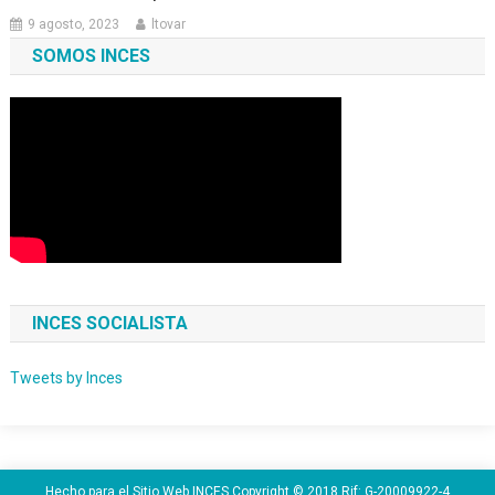
9 agosto, 2023
ltovar
SOMOS INCES
INCES SOCIALISTA
Tweets by Inces
Hecho para el Sitio Web INCES Copyright © 2018 Rif: G-20009922-4