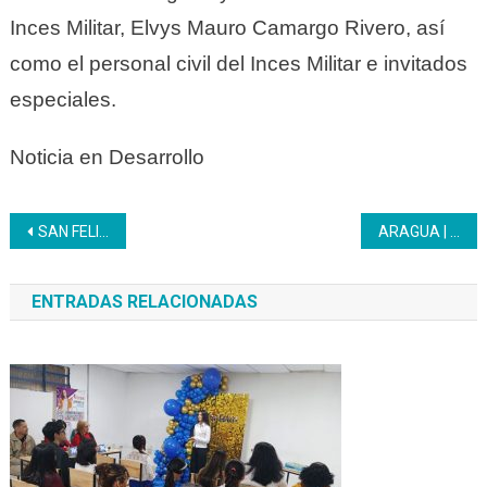
Inces Militar, Elvys Mauro Camargo Rivero, así
como el personal civil del Inces Militar e invitados
especiales.
Noticia en Desarrollo
Navegación
SAN FELIPE | Inces y El Sistema de Orquestas seccional Yaracuy evalúan estatus de convenio
ARAGUA | El Inces inició despliegue masivo de actividades en homenaje al mes de la mujer
de
ENTRADAS RELACIONADAS
entradas