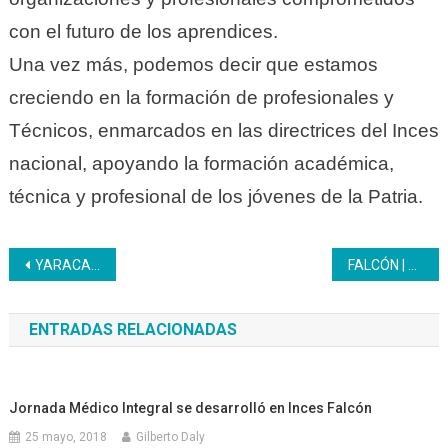
con el futuro de los aprendices.
Una vez más, podemos decir que estamos
creciendo en la formación de profesionales y
Técnicos, enmarcados en las directrices del Inces
nacional, apoyando la formación académica,
técnica y profesional de los jóvenes de la Patria.
Navegación
YARACAUY | Inces imparte formación a las féminas de la clase trabajadora
FALCÓN | 109 estudiantes del liceo Inces Falcón enaltecen legado de Luis Beltrán Prieto Figueroa
de
ENTRADAS RELACIONADAS
entradas
Jornada Médico Integral se desarrolló en Inces Falcón
25 mayo, 2018
Gilberto Daly