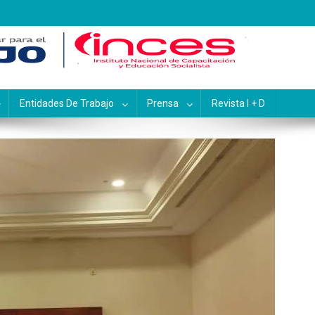
pacitación y Educación Socialis
Entidades De Trabajo
Prensa
Revista I + D