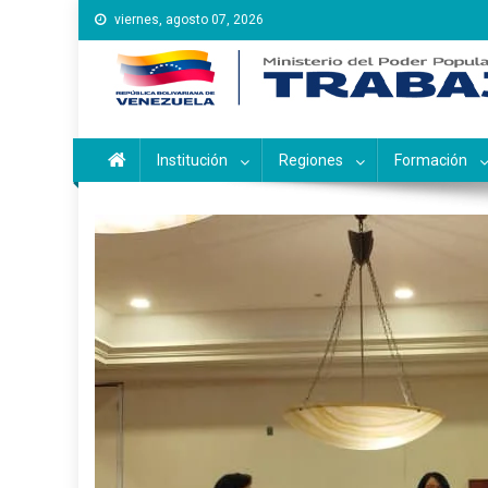
Saltar
viernes, agosto 07, 2026
al
contenido
Instituto Nacional de Ca
Inces
Institución
Regiones
Formación