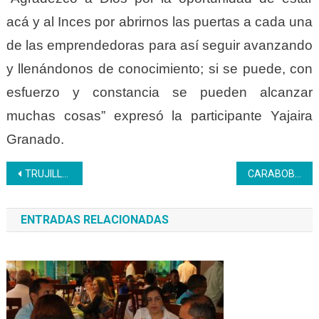
acá y al Inces por abrirnos las puertas a cada una
de las emprendedoras para así seguir avanzando
y llenándonos de conocimiento; si se puede, con
esfuerzo y constancia se pueden alcanzar
muchas cosas” expresó la participante Yajaira
Granado.
Navegación
TRUJILLO | Aprendices culminan la fase teórica en el centro de fromación Alí Primera
CARABOBO | Brigada de Control de Emergencia inicia proceso de actualización e ingreso para trabajadores del Inces
de
ENTRADAS RELACIONADAS
entradas