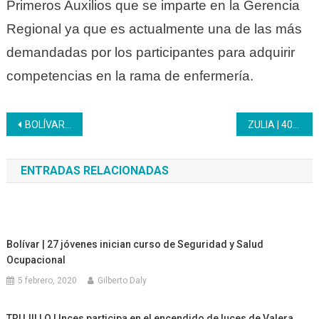
Primeros Auxilios que se imparte en la Gerencia
Regional ya que es actualmente una de las más
demandadas por los participantes para adquirir
competencias en la rama de enfermería.
Navegación
BOLÍVAR | El Programa Textil abre el perfil Productivo Elaborador de Bolsos Tejidos en Unare
ZULIA | 400 mujeres inspiraron a todos en una extraordinaria jornada de cierre de formaciones en CFS Cabimas
de
ENTRADAS RELACIONADAS
entradas
Bolívar | 27 jóvenes inician curso de Seguridad y Salud
Ocupacional
5 febrero, 2020
Gilberto Daly
TRUJILLO | Inces participa en el encendido de luces de Valera