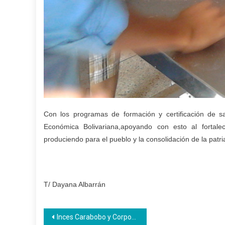
Con los programas de formación y certificación de s
Económica Bolivariana,apoyando con esto al fortal
produciendo para el pueblo y la consolidación de la patr
T/ Dayana Albarrán
Navegación
Inces Carabobo y Corpoelec crean alianzas formativas en beneficio de los aprendices y trabajadores