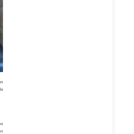
as
la
os
ón