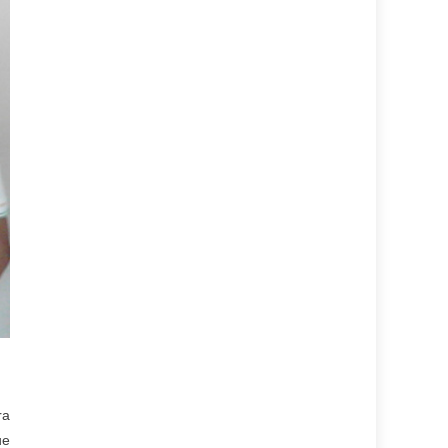
ra
ue