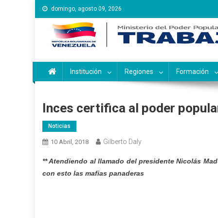
Saltar
domingo, agosto 09, 2026
al
contenido
Instituto Nacional de Ca
Inces
Institución
Regiones
Formación
Inces certifica al poder popul
Noticias
Gilberto Daly
10 Abril, 2018
** Atendiendo al llamado del presidente Nicolás Mad
con esto las mafias panaderas