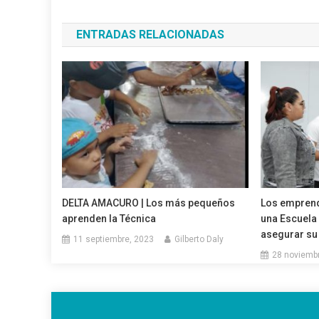
de
ENTRADAS RELACIONADAS
entradas
DELTA AMACURO | Los más pequeños
Los emprend
aprenden la Técnica
una Escuela
asegurar su 
11 septiembre, 2023
Gilberto Daly
28 noviemb