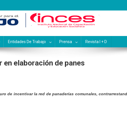
pacitación y Educación Socialis
Entidades De Trabajo
Prensa
Revista I + D
ar en elaboración de panes
uro de incentivar la red de panaderías comunales, contrarrestan