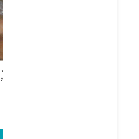
da
 y