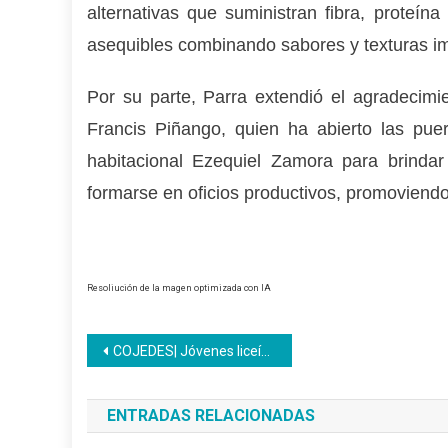
alternativas que suministran fibra, proteín
asequibles combinando sabores y texturas im
Por su parte, Parra extendió el agradecimie
Francis Piñango, quien ha abierto las puer
habitacional Ezequiel Zamora para brinda
formarse en oficios productivos, promoviendo
Resoliución de la magen optimizada con IA
Navegación
COJEDES| Jóvenes liceístas continúan formación en Auxiliar de Recreación
de
ENTRADAS RELACIONADAS
entradas