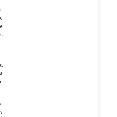
o,
de
de
os
el
ta
da
se
a,
as